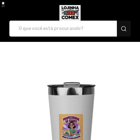
LojinhaDoComex - Camisetas