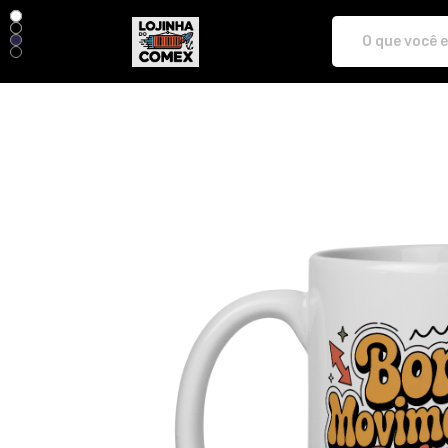
LojinhaDoComex - Camisetas e produt