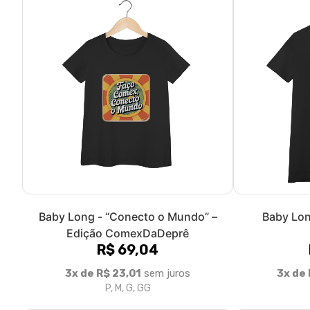
Baby Long - “Conecto o Mundo” –
Baby Lon
Edição ComexDaDeprê
R$ 69,04
3x de R$ 23,01
sem juros
3x de 
P, M, G, GG