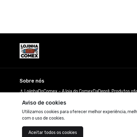
Sobre nós
⚓ LojinhaDoComex – A loja do ComexDaDeprê. Produtos ofic
aceleradores de navio. Feito por quem vive o caos do Comex
Aviso de cookies
© Dados do vendedor: CPF 946.527.240-04
Utilizamos cookies para oferecer melhor experiência, melh
com o uso de cookies.
Acompanhe-nos:
Aceitar todos os cookies