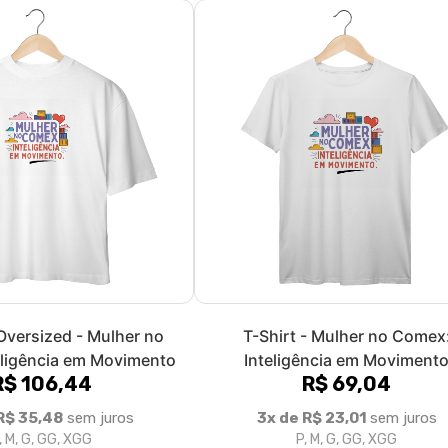
Oversized - Mulher no
T-Shirt - Mulher no Comex
ligência em Movimento
Inteligência em Moviment
R$ 106,44
R$ 69,04
R$ 35,48
sem juros
3x de R$ 23,01
sem juros
, M, G, GG, XGG
P, M, G, GG, XGG