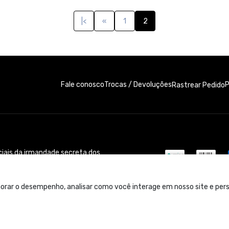
|<
«
1
2
Fale conosco
Trocas / Devoluções
P
Rastrear Pedido
iais da irmandade secreta dos
, para quem sobrevive nele.
orar o desempenho, analisar como você interage em nosso site e perso