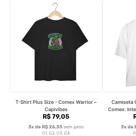
T-Shirt Plus Size - Comex Warrior –
Camiseta 
Capivibes
Comex: Inte
R$ 79,05
3x de R$ 26,35
sem juros
3x de 
G1, G2, G3, G4
P