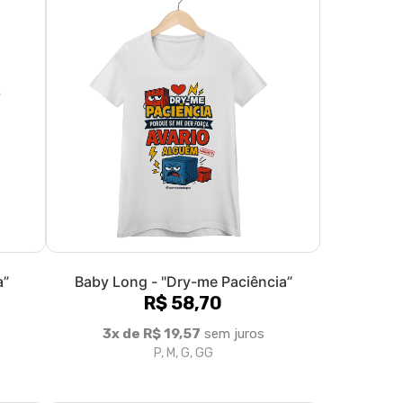
a”
Baby Long - "Dry-me Paciência”
R$ 58,70
3x de R$ 19,57
sem juros
P, M, G, GG