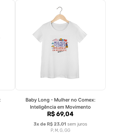
:
Baby Long - Mulher no Comex:
o
Inteligência em Movimento
R$ 69,04
3x de R$ 23,01
sem juros
P, M, G, GG