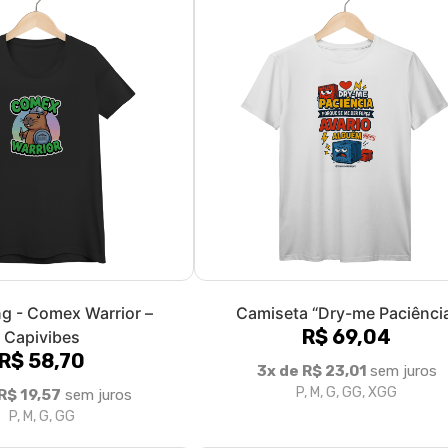
g - Comex Warrior –
Camiseta “Dry-me Paciênci
R$ 69,04
Capivibes
R$ 58,70
3x de R$ 23,01
sem juros
P, M, G, GG, XGG
R$ 19,57
sem juros
P, M, G, GG