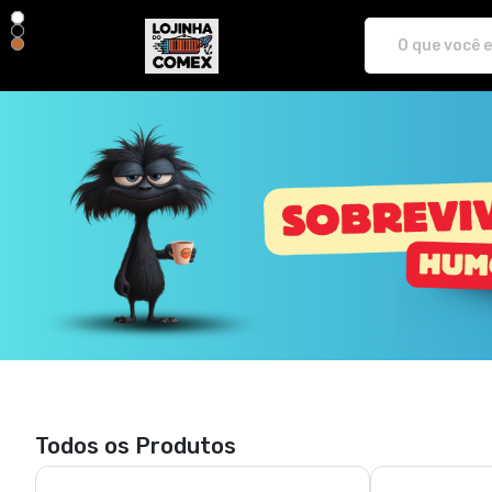
LojinhaDoComex - Camisetas e produt
Todos os Produtos