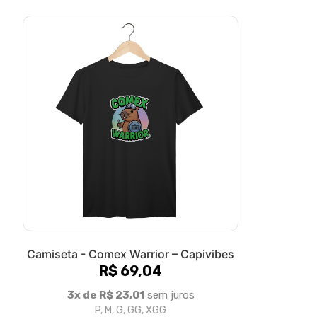
Camiseta - Comex Warrior – Capivibes
R$ 69,04
3x de R$ 23,01
sem juros
P, M, G, GG, XGG