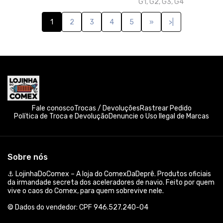
G1, G2, G3, G4
1
2
3
4
5
»
>|
Fale conosco
Trocas / Devoluções
Rastrear Pedido
Política de Troca e Devolução
Denuncie o Uso Ilegal de Marcas
Sobre nós
⚓ LojinhaDoComex – A loja do ComexDaDeprê. Produtos oficiais
da irmandade secreta dos aceleradores de navio. Feito por quem
vive o caos do Comex, para quem sobrevive nele.
© Dados do vendedor: CPF 946.527.240-04