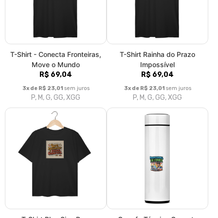
T-Shirt - Conecta Fronteiras,
T-Shirt Rainha do Prazo
Move o Mundo
Impossível
R$ 69,04
R$ 69,04
3x de R$ 23,01
sem juros
3x de R$ 23,01
sem juros
P, M, G, GG, XGG
P, M, G, GG, XGG