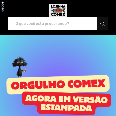
LojinhaDoComex - Camisetas 